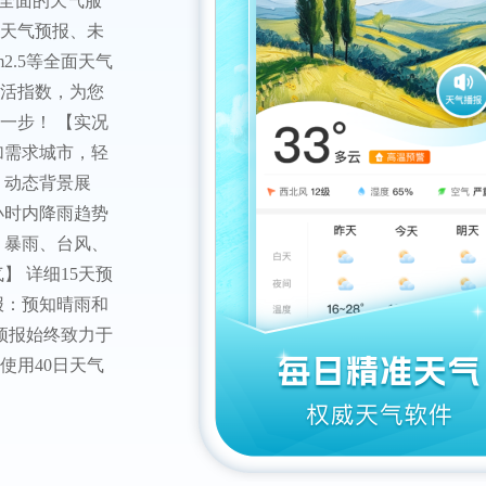
和全面的天气服
时天气预报、未
2.5等全面天气
活指数，为您
一步！ 【实况
加需求城市，轻
、动态背景展
小时内降雨趋势
、暴雨、台风、
】 详细15天预
报：预知晴雨和
气预报始终致力于
使用40日天气