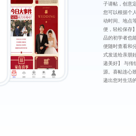
子请帖，创意
您可以根据个
动时间、地点
便，轻松保存
品的初学者也
便随时查看和
式发送给亲朋
递美好】 与
源。喜帖连心
递出您对生活