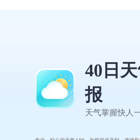
40日
报
天气掌握快人